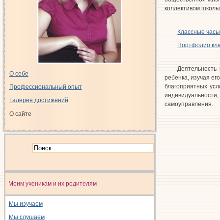
коллективом школы,
Классные час
Портфолио кла
Деятельность 
О себе
ребенка, изучая ег
благоприятных усл
Профессиональный опыт
индивидуальности
Галерея достижений
самоуправления.
О сайте
Моим ученикам и их родителям
Мы изучаем
Мы слушаем