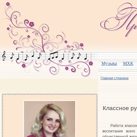
Музыка
МХК
Главная страница
Классное ру
Работа классн
воспитания всего
общественной жизн