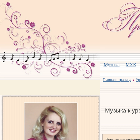
Музыка
МХК
Главная страница
Ур
Музыка к ур
Фильтр по алфави