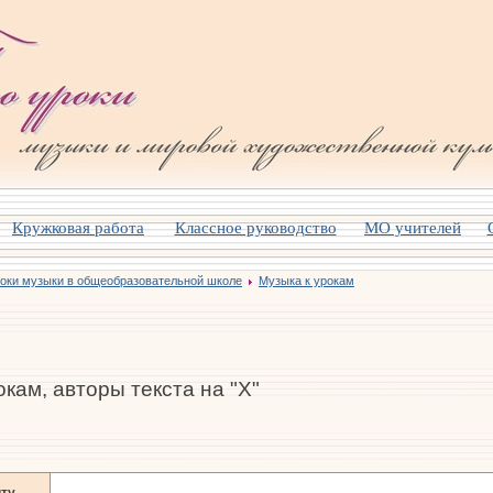
Кружковая работа
Класcное руководство
МО учителей
оки музыки в общеобразовательной школе
Музыка к урокам
окам, авторы текста на "Х"
ту