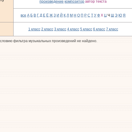
произведение
композитор
автор текста
все
А
Б
В
Г
Д
Е
Ё
Ж
З
И
Й
К
Л
М
Н
О
П
Р
С
Т
У
Ф
Х
Ц
Ч
Ш
Э
Ю
Я
1 класс
2 класс
3 класс
4 класс
5 класс
6 класс
7 класс
словию фильтра музыкальных произведений не найдено.